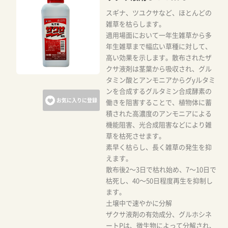
スギナ、ツユクサなど、ほとんどの
雑草を枯らします。
適用場面において一年生雑草から多
年生雑草まで幅広い草種に対して、
高い効果を示します。散布されたザ
クサ液剤は茎葉から吸収され、グル
タミン酸とアンモニアからグyルタミ
ンを合成するグルタミン合成酵素の
お気に入りに登録
働きを阻害することで、植物体に蓄
積された高濃度のアンモニアによる
機能阻害、光合成阻害などにより雑
草を枯死させます。
素早く枯らし、長く雑草の発生を抑
えます。
散布後2～3日で枯れ始め、7～10日で
枯死し、40～50日程度再生を抑制し
ます。
土壌中で速やかに分解
ザクサ液剤の有効成分、グルホシネ
ートPは、微生物によって分解され、