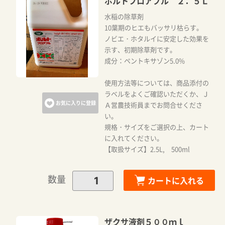
ポルトフロアブル ２．５Ｌ
水稲の除草剤
10葉期のヒエもバッサリ枯らす。
ノビエ・ホタルイに安定した効果を
示す、初期除草剤です。
成分：ペントキサゾン5.0%
使用方法等については、商品添付の
ラベルをよくご確認いただくか、Ｊ
お気に入りに登録
Ａ営農技術員までお問合せくださ
い。
規格・サイズをご選択の上、カート
に入れてください。
【取扱サイズ】2.5L, 500ml
数量
カートに入れる
ザクサ液剤５００ｍｌ