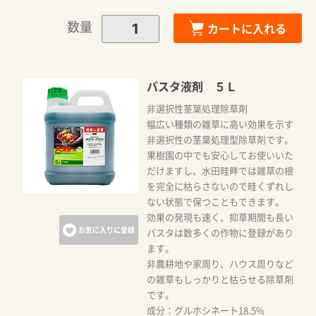
カートに追加しました。
数量
カートに入れる
カートへ進む
バスタ液剤 ５Ｌ
お買い物を続ける
非選択性茎葉処理除草剤
幅広い種類の雑草に高い効果を示す
非選択性の茎葉処理型除草剤です。
果樹園の中でも安心してお使いいた
だけますし、水田畦畔では雑草の根
を完全に枯らさないので畦くずれし
ない状態で保つこともできます。
効果の発現も速く、抑草期間も長い
お気に入りに登録
バスタは数多くの作物に登録があり
ます。
非農耕地や家周り、ハウス周りなど
の雑草もしっかりと枯らせる除草剤
です。
成分：グルホシネート18.5%