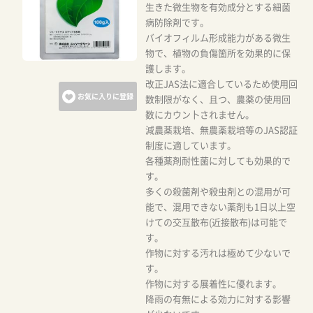
生きた微生物を有効成分とする細菌
病防除剤です。
バイオフィルム形成能力がある微生
物で、植物の負傷箇所を効果的に保
護します。
改正JAS法に適合しているため使用回
お気に入りに登録
数制限がなく、且つ、農薬の使用回
数にカウン卜されません。
減農薬栽培、無農薬栽培等のJAS認証
制度に適しています。
各種薬剤耐性菌に対しても効果的で
す。
多くの殺菌剤や殺虫剤との混用が可
能で、混用できない薬剤も1日以上空
けての交互散布(近接散布)は可能で
す。
作物に対する汚れは極めて少ないで
す。
作物に対する展着性に優れます。
降雨の有無による効力に対する影響