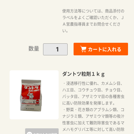
使用方法等については、商品添付の
ラベルをよくご確認いただくか、Ｊ
Ａ営農指導員までお問合せくださ
い。
数量
カートに入れる
ダントツ粒剤１ｋｇ
・浸透移行性に優れ、カメムシ目、
ハエ目、コウチュウ目、チョウ目、
バッタ目、アザミウマ目の各種害虫
に高い防除効果を発揮します。
・野菜・花き類のアブラムシ類、コ
ナジラミ類、アザミウマ類等の吸汁
性害虫に加えて難防除害虫であるマ
メハモグリバエ等に対して高い防除