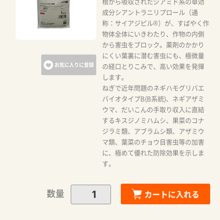
根から吸収されたジアミド系の卓効
成分シアントラニリプロール（通
称：サイアジピル®）が、すばやく作
物体全体にいきわたり、作物の内側
から害虫をブロック。薬剤のかかり
にくい葉裏に潜む害虫にも、極微量
お気に入りに登録
の経口とりこみで、高い効果を発揮
します。
ねぎで近年問題のネギハモグリバエ
バイオタイプB(B系統)、ネギアザミ
ウマ、だいこんの手取り収入に直結
するキスジノミハムシ、果菜のコナ
ジラミ類、アブラムシ類、アザミウ
マ類、葉菜のチョウ目害虫等の加害
に、極めて優れた防除効果を示しま
す。
数量
カートに入れる