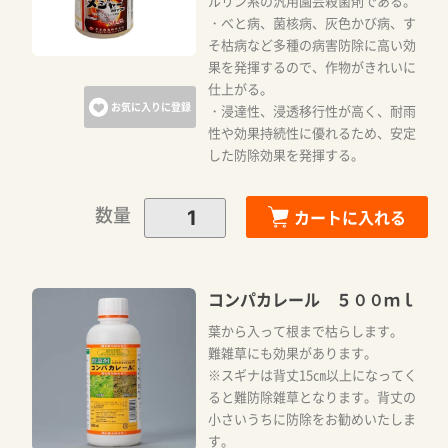
ルリン系の汎用園芸殺菌剤である。
・べと病、菌核病、灰色かび病、す
そ枯病など多種の病害防除に高い効
果を発揮するので、作物がきれいに
仕上がる。
お気に入りに登録
・浸達性、浸透移行性が高く、耐雨
性や効果持続性に優れるため、安定
した防除効果を発揮する。
数量
カートに入れる
コンパカレール ５００ｍｌ
葉から入って根まで枯らします。
難雑草にも効果があります。
※スギナは背丈15㎝以上になってく
ると難防除雑草となります。背丈の
小さいうちに防除をお勧めいたしま
す。