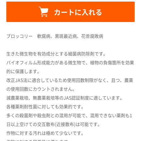
カートに入れる
ブロッコリー 軟腐病、黒斑最近病、花蕾腐敗病
生きた微生物を有効成分とする細菌病防除剤です。
バイオフィルム形成能力がある微生物で、植物の負傷箇所を効果
カートに追加しました。
的に保護します。
改正JAS法に適合しているため使用回数制限がなく、且つ、農薬
カートへ進む
の使用回数にカウン卜されません。
減農薬栽培、無農薬栽培等のJAS認証制度に適しています。
各種薬剤耐性菌に対しても効果的です。
お買い物を続ける
多くの殺菌剤や殺虫剤との混用が可能で、混用できない薬剤も1
日以上空けての交互散布(近接散布)は可能です。
作物に対する汚れは極めて少ないです。