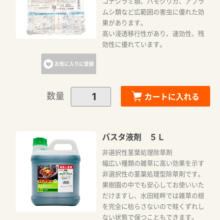
コナジラミ類、ハモグリガ、アブラ
ムシ類など広範囲の害虫に優れた効
果があります。
高い浸透移行性があり、速効性、残
効性に優れています。
お気に入りに登録
数量
カートに入れる
バスタ液剤 ５Ｌ
非選択性茎葉処理除草剤
幅広い種類の雑草に高い効果を示す
非選択性の茎葉処理型除草剤です。
果樹園の中でも安心してお使いいた
だけますし、水田畦畔では雑草の根
を完全に枯らさないので畦くずれし
ない状態で保つこともできます。