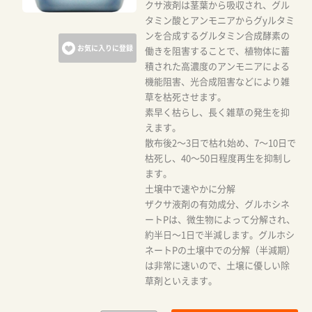
クサ液剤は茎葉から吸収され、グル
タミン酸とアンモニアからグyルタミ
ンを合成するグルタミン合成酵素の
お気に入りに登録
働きを阻害することで、植物体に蓄
積された高濃度のアンモニアによる
機能阻害、光合成阻害などにより雑
草を枯死させます。
素早く枯らし、長く雑草の発生を抑
えます。
散布後2～3日で枯れ始め、7～10日で
枯死し、40～50日程度再生を抑制し
ます。
土壌中で速やかに分解
ザクサ液剤の有効成分、グルホシネ
ートPは、微生物によって分解され、
約半日～1日で半減します。グルホシ
ネートPの土壌中での分解（半減期）
は非常に速いので、土壌に優しい除
草剤といえます。