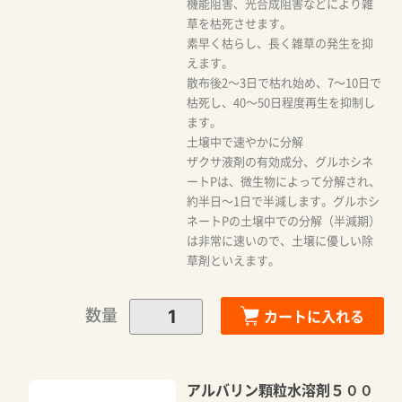
機能阻害、光合成阻害などにより雑
草を枯死させます。
素早く枯らし、長く雑草の発生を抑
えます。
散布後2～3日で枯れ始め、7～10日で
枯死し、40～50日程度再生を抑制し
ます。
土壌中で速やかに分解
ザクサ液剤の有効成分、グルホシネ
ートPは、微生物によって分解され、
約半日～1日で半減します。グルホシ
ネートPの土壌中での分解（半減期）
は非常に速いので、土壌に優しい除
草剤といえます。
数量
カートに入れる
アルバリン顆粒水溶剤５００