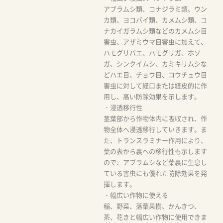
アブラムシ類、コナジラミ類、ウン
カ類、ヨコバイ類、カメムシ類、コ
ナカイガラムシ類などのカメムシ目
害虫、アザミウマ目害虫に加えて、
ハモグリバエ、ハモグリガ、ホソ
ガ、シンクイムシ、カミキリムシな
どハエ目、チョウ目、コウチュウ目
害虫に対して経口または経皮的に作
用し、高い防除効果を示します。
・浸透移行性
茎葉部から作物体内に吸収され、作
物全体へ浸透移行していきます。ま
た、トランスラミナー作用により、
葉の表から裏への移行性も示します
ので、アブラムシなど葉裏に生息し
ている害虫にも優れた防除効果を発
揮します。
・幅広い作物に使える
稲、野菜、落葉果樹、かんきつ、
茶、花きと幅広い作物に使用できま