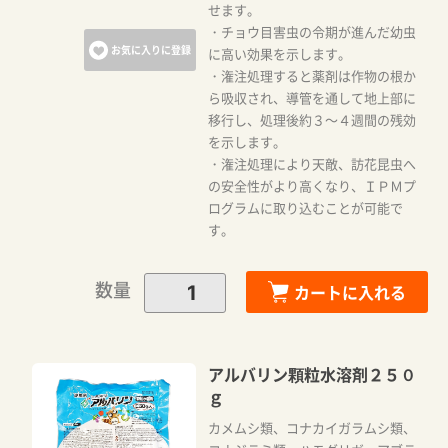
せます。
・チョウ目害虫の令期が進んだ幼虫
お気に入りに登録
に高い効果を示します。
・潅注処理すると薬剤は作物の根か
ら吸収され、導管を通して地上部に
移行し、処理後約３～４週間の残効
を示します。
・潅注処理により天敵、訪花昆虫へ
の安全性がより高くなり、ＩＰＭプ
ログラムに取り込むことが可能で
す。
数量
カートに入れる
アルバリン顆粒水溶剤２５０
ｇ
カメムシ類、コナカイガラムシ類、