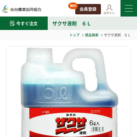
ログイン
ザクサ液剤 ６Ｌ
今すぐ注文
トップ
商品検索
ザクサ液剤 ６Ｌ