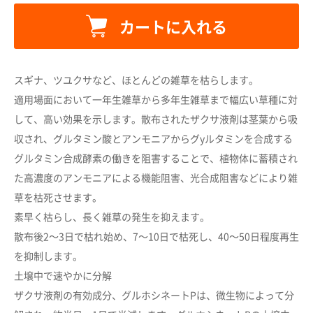
カートに入れる
スギナ、ツユクサなど、ほとんどの雑草を枯らします。
適用場面において一年生雑草から多年生雑草まで幅広い草種に対
して、高い効果を示します。散布されたザクサ液剤は茎葉から吸
収され、グルタミン酸とアンモニアからグyルタミンを合成する
カートに追加しました。
グルタミン合成酵素の働きを阻害することで、植物体に蓄積され
た高濃度のアンモニアによる機能阻害、光合成阻害などにより雑
草を枯死させます。
カートへ進む
素早く枯らし、長く雑草の発生を抑えます。
散布後2～3日で枯れ始め、7～10日で枯死し、40～50日程度再生
お買い物を続ける
を抑制します。
土壌中で速やかに分解
ザクサ液剤の有効成分、グルホシネートPは、微生物によって分