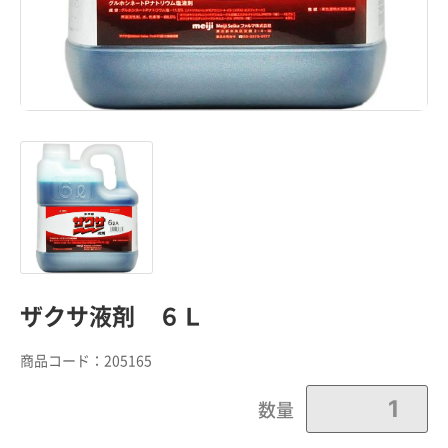
ザクサ液剤 ６Ｌ
商品コード：
205165
数量