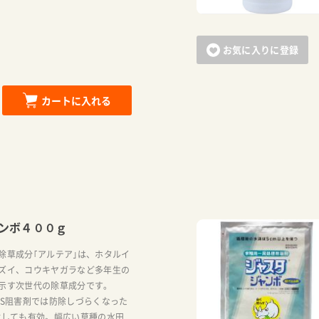
お買い物を続ける
カートへ進む
お気に入りに登録
カートに入れる
ンボ４００ｇ
除草成分｢アルテア｣は、ホタルイ
ズイ、コウキヤガラなど多年生の
示す次世代の除草成分です。
LS阻害剤では防除しづらくなった
対しても有効。幅広い草種の水田