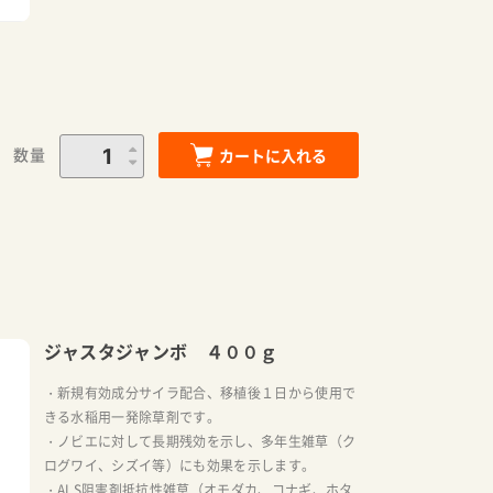
数量
カートに入れる
ジャスタジャンボ ４００ｇ
・新規有効成分サイラ配合、移植後１日から使用で
きる水稲用一発除草剤です。
・ノビエに対して長期残効を示し、多年生雑草（ク
ログワイ、シズイ等）にも効果を示します。
・ALS阻害剤抵抗性雑草（オモダカ、コナギ、ホタ