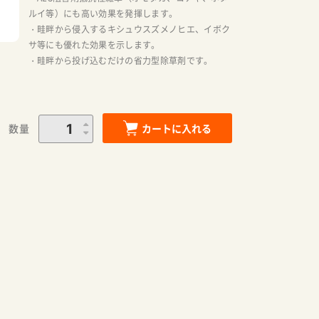
ルイ等）にも高い効果を発揮します。
・畦畔から侵入するキシュウスズメノヒエ、イボク
サ等にも優れた効果を示します。
・畦畔から投げ込むだけの省力型除草剤です。
数量
カートに入れる