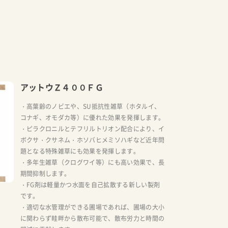
アットウＺ４００ＦＧ
・高葉齢のノビエや、SU抵抗性雑草（ホタルイ、
コナギ、オモダカ等）に優れた効果を発揮します。
・ピラクロニルとテフリルトリオン配合により、イ
ボクサ・クサネム・ホソバヒメミソハギなど近年問
題となる特殊雑草にも効果を発揮します。
・多年生雑草（クログワイ等）にも高い効果で、長
期間抑制します。
・FG剤は軽量かつ水面を自己拡散する新しい製剤
です。
・適切な水管理ができる圃場であれば、圃場の大小
に関わらず畦畔から散布可能で、散布労力と時間の