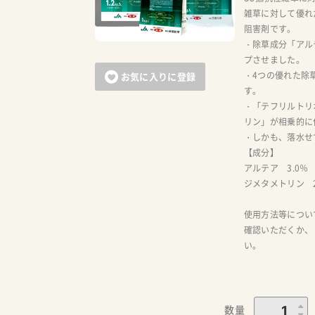
雑草に対して優れ
阻害剤です。
・除草成分「アル
プさせました。
・4つの優れた除
お気に入りに登録
す。
・「テフリルトリオ
リン」が相乗的に
・しかも、落水せ
【成分】
アルテア 3.0
ジメタメトリン 2
使用方法等につい
確認いただくか、
い。
数量