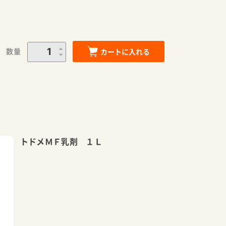
数量
カートに入れる
トドメＭＦ乳剤 １Ｌ