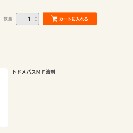
数量
カートに入れる
トドメバスＭＦ液剤