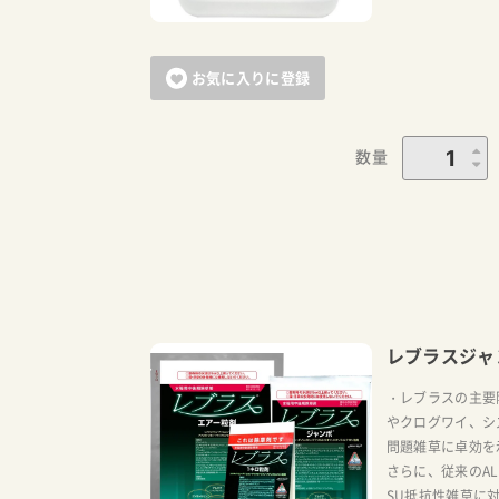
お気に入りに登録
数量
レブラスジャ
・レブラスの主要
やクログワイ、シ
問題雑草に卓効を
さらに、従来のA
SU抵抗性雑草に