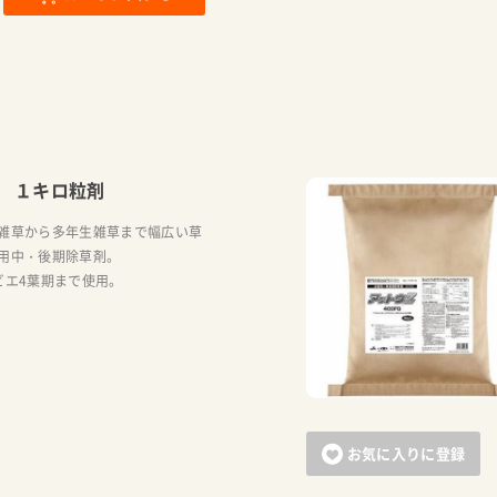
 １キロ粒剤
雑草から多年生雑草まで幅広い草
用中・後期除草剤。
ビエ4葉期まで使用。
お気に入りに登録