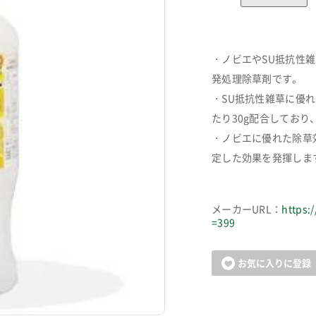
・ノビエやSU抵抗性
発処理除草剤です。
・SU抵抗性雑草に優
たり30g配合してお
・ノビエに優れた除草
定した効果を発揮しま
メーカーURL：
https:
=399
カートに追加しました。
お気に入りに登録
お買い物を続ける
カートへ進む