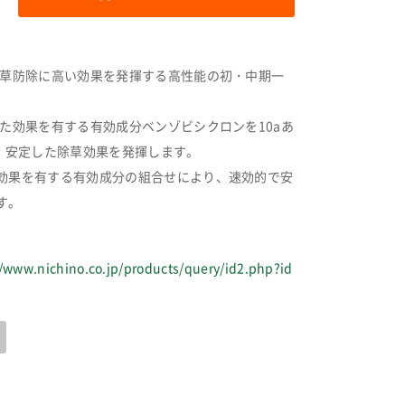
雑草防除に高い効果を発揮する高性能の初・中期一
れた効果を有する有効成分ベンゾビシクロンを10aあ
り、安定した除草効果を発揮します。
効果を有する有効成分の組合せにより、速効的で安
す。
//www.nichino.co.jp/products/query/id2.php?id