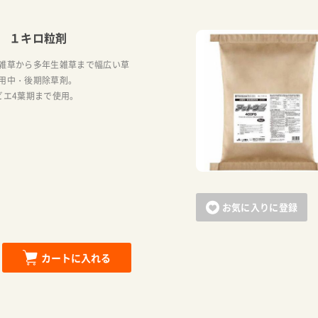
 １キロ粒剤
雑草から多年生雑草まで幅広い草
用中・後期除草剤。
ビエ4葉期まで使用。
お気に入りに登録
カートに入れる
カートに追加しました。