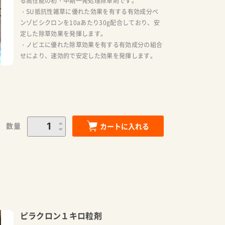
る高性能の初・中期一発処理除草剤です。
・SU抵抗性雑草に優れた効果を有する有効成分ベ
ンゾビシクロンを10aあたり30g配合しており、安
定した除草効果を発揮します。
・ノビエに優れた除草効果を有する有効成分の組合
せにより、速効的で安定した効果を発揮します。
数量
カートに入れる
ピラクロン１キロ粒剤