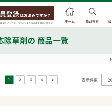
ホーム
商品検索
会
応除草剤
の 商品一覧
表示件数
1
2
3
4