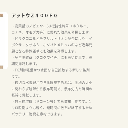
アットウＺ４００ＦＧ
・高葉齢のノビエや、SU抵抗性雑草（ホタルイ、
コナギ、オモダカ等）に優れた効果を発揮します。
・ピラクロニルとテフリルトリオン配合により、イ
ボクサ・クサネム・ホソバヒメミソハギなど近年問
題となる特殊雑草にも効果を発揮します。
・多年生雑草（クログワイ等）にも高い効果で、長
期間抑制します。
・FG剤は軽量かつ水面を自己拡散する新しい製剤
です。
・適切な水管理ができる圃場であれば、圃場の大小
に関わらず畦畔から散布可能で、散布労力と時間の
軽減に貢献します。
・無人航空機（ドローン等）でも散布可能です。1
キロ粒剤よりも軽く、短時間に散布が終了するため
バッテリー消費を節約できます。