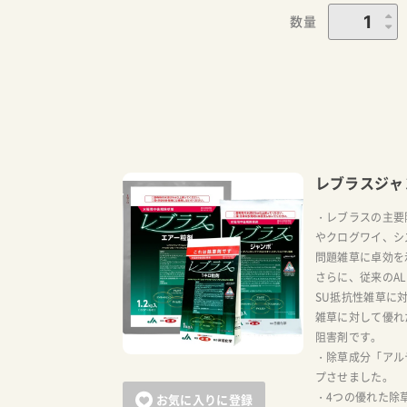
数量
レブラスジャ
・レブラスの主要
やクログワイ、シ
問題雑草に卓効を
さらに、従来のA
SU抵抗性雑草に
雑草に対して優れ
阻害剤です。
・除草成分「アル
プさせました。
・4つの優れた除
お気に入りに登録