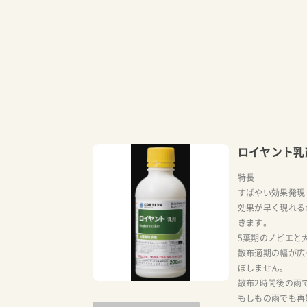
ロイヤント乳
特長
すばやい効果発現
効果が早く現れる
きます。
5葉期のノビエと
散布適期の幅が広
ぼしません。
散布2時間後の雨
もしもの雨でも再