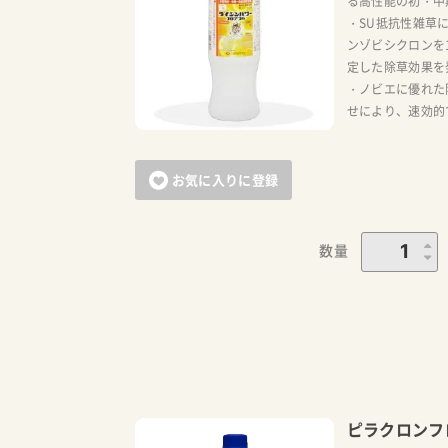
る高性能の初・中
・SU抵抗性雑草
ンゾビシクロンを1
定した除草効果を
・ノビエに優れた
せにより、速効的
お気に入りに登録
数量
ピラクロンフ