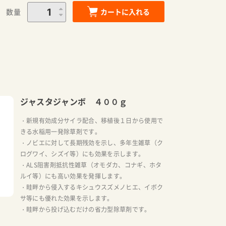
数量
カートに入れる
ジャスタジャンボ ４００ｇ
・新規有効成分サイラ配合、移植後１日から使用で
きる水稲用一発除草剤です。
・ノビエに対して長期残効を示し、多年生雑草（ク
ログワイ、シズイ等）にも効果を示します。
・ALS阻害剤抵抗性雑草（オモダカ、コナギ、ホタ
ルイ等）にも高い効果を発揮します。
・畦畔から侵入するキシュウスズメノヒエ、イボク
サ等にも優れた効果を示します。
・畦畔から投げ込むだけの省力型除草剤です。