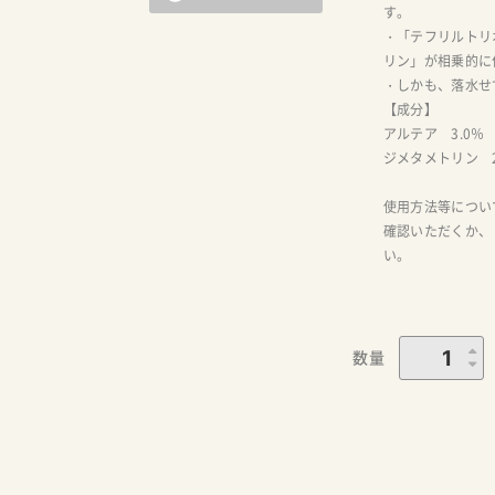
す。
・「テフリルトリオ
リン」が相乗的に
・しかも、落水せ
【成分】
アルテア 3.0
ジメタメトリン 2
使用方法等につい
確認いただくか、
い。
数量