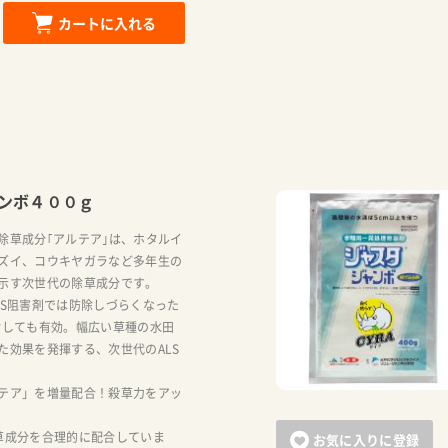
カートに入れる
ンボ４００ｇ
除草成分｢アルテア｣は、ホタルイ
ズイ、コウキヤガラなど多年生の
示す次世代の除草成分です。
LS阻害剤では防除しづらくなった
対しても有効。幅広い草種の水田
た効果を発揮する、次世代のALS
テア」を増量配合！殺草力をアッ
草成分を合理的に配合していま
お気に入りに登録