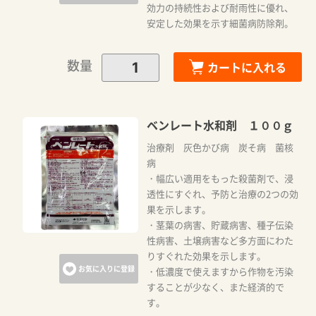
効力の持続性および耐雨性に優れ、
安定した効果を示す細菌病防除剤。
数量
カートに入れる
ベンレート水和剤 １００ｇ
治療剤 灰色かび病 炭そ病 菌核
病
・幅広い適用をもった殺菌剤で、浸
透性にすぐれ、予防と治療の2つの効
果を示します。
・茎葉の病害、貯蔵病害、種子伝染
性病害、土壌病害など多方面にわた
りすぐれた効果を示します。
お気に入りに登録
・低濃度で使えますから作物を汚染
することが少なく、また経済的で
す。