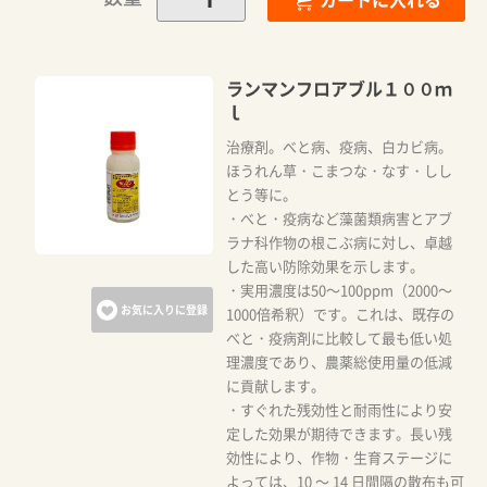
ランマンフロアブル１００ｍ
ｌ
治療剤。べと病、疫病、白カビ病。
ほうれん草・こまつな・なす・しし
とう等に。
・べと・疫病など藻菌類病害とアブ
ラナ科作物の根こぶ病に対し、卓越
した高い防除効果を示します。
・実用濃度は50～100ppm（2000～
お気に入りに登録
1000倍希釈）です。これは、既存の
べと・疫病剤に比較して最も低い処
理濃度であり、農薬総使用量の低減
に貢献します。
・すぐれた残効性と耐雨性により安
定した効果が期待できます。長い残
効性により、作物・生育ステージに
よっては、10 ～ 14 日間隔の散布も可