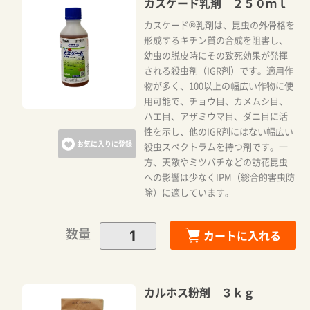
カスケード乳剤 ２５０ｍｌ
カスケード®乳剤は、昆虫の外骨格を
形成するキチン質の合成を阻害し、
幼虫の脱皮時にその致死効果が発揮
される殺虫剤（IGR剤）です。適用作
物が多く、100以上の幅広い作物に使
用可能で、チョウ目、カメムシ目、
ハエ目、アザミウマ目、ダニ目に活
性を示し、他のIGR剤にはない幅広い
お気に入りに登録
殺虫スペクトラムを持つ剤です。一
方、天敵やミツバチなどの訪花昆虫
への影響は少なくIPM（総合的害虫防
除）に適しています。
数量
カートに入れる
カルホス粉剤 ３ｋｇ