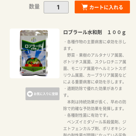
数量
カートに入れる
ロブラール水和剤 １００ｇ
・各種作物の主要病害に卓効を示し
ます。
野菜・果樹のアルタナリア属菌、
ボトリチス属菌、スクレロチニア属
菌、モニリア属菌やヘルミントスポ
リウム属菌、カーブラリア属菌など
による重要病害に卓効を示します。
・適期防除で優れた効果がありま
お気に入りに登録
す。
本剤は持続効果が長く、早めの防
除で的確な予防効果を発揮します。
・各種耐性菌に有効です。
ベンズイミダゾール系殺菌剤、ジ
エトフェンカルブ剤、ポリオキシン
剤の耐性菌が問題になっている灰色