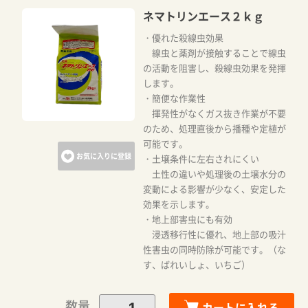
ネマトリンエース２ｋｇ
・優れた殺線虫効果
線虫と薬剤が接触することで線虫
の活動を阻害し、殺線虫効果を発揮
します。
・簡便な作業性
揮発性がなくガス抜き作業が不要
のため、処理直後から播種や定植が
可能です。
お気に入りに登録
・土壌条件に左右されにくい
土性の違いや処理後の土壌水分の
変動による影響が少なく、安定した
効果を示します。
・地上部害虫にも有効
浸透移行性に優れ、地上部の吸汁
性害虫の同時防除が可能です。（な
す、ばれいしょ、いちご）
数量
カートに入れる