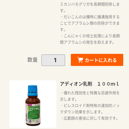
ミカンハモグリガを長期間防除しま
す。
・だいこんのは種時に播溝施用する
ことでアブラムシ類の防除ができま
す。
・こんにゃくの培土処理により長期
間アブラムシの発生を抑えます。
数量
カートに入れる
アディオン乳剤 １００ｍｌ
・優れた残効性と特異な忌避作用を
示します。
・ピレスロイド剤特有の速効的ノッ
クダウン効果を示します。
・広範囲の害虫に対して有効です。