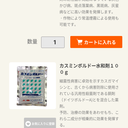
かび病、斑点落葉病、黒斑病、灰星
病などに高い効果を発揮します。
・作物により常温煙霧による使用も
可能です。
数量
カートに入れる
カスミンボルドー水和剤１０
０ｇ
細菌性病害に卓効を示すカスガマイ
シンと、古くから病害防除に使用さ
れている汎用性殺菌剤である銅剤
（ドイツボルドーA)とを混合した薬
剤。
予防、治療の効果をあわせもち、こ
れら二成分が相乗的に効果を発揮す
お気に入りに登録
る。