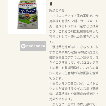
ｇ
製品の特長
・ネオニコチノイド系の薬剤で、作
用機構も有機リン剤、カーバメート
剤、合成ピレスロイド剤などとは異
なり、これらの剤に抵抗性を持った
害虫に対しても優れた効果を示しま
す。
お気に入りに登録
・浸透移行性があり、きゅうり、な
すなど果菜類の定植時の植穴処理で
難防除害虫のアブラムシ類やミナミ
キイロアザミウマ、タバココナジラ
ミの発生を長期間抑え、これらの害
虫に対する生育期の防除回数を低減
できます。
・稲のツマグロヨコバイ、ヒメトビ
ウンカが媒介するウイルス病（萎縮
病、縞葉枯病）や黄萎病の感染防止
効果があります。
・かんきつ（苗木）の株元散布で、