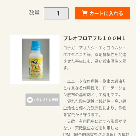
数量
カートに入れる
プレオフロアブル１００ＭＬ
コナガ・アオムシ・エオヨウムシ・
オオタバコガ等。薬剤抵抗性を発達
させた害虫にも、高い殺虫活性を示
す。
・ユニークな作用性ー従来の殺虫剤
とは異なる作用性で、ローテーショ
ン散布の基幹剤として有用です。
お気に入りに登録
・優れた殺虫活性と残効性ー高い殺
虫活性と優れた残効性により、作物
を害虫から守ります。
・天敵・有用昆虫に対する影響が少
ないー天敵昆虫などを利用した
IPM（総合的病害虫防除管理）の基幹