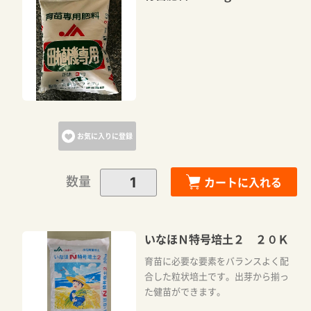
お気に入りに登録
数量
カートに入れる
いなほＮ特号培土２ ２０Ｋ
育苗に必要な要素をバランスよく配
合した粒状培土です。出芽から揃っ
た健苗ができます。