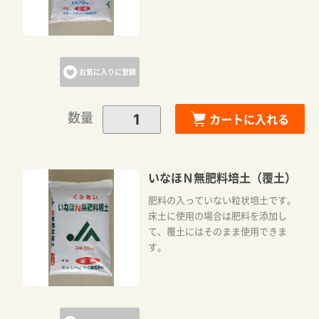
お気に入りに登録
数量
カートに入れる
いなほＮ無肥料培土（覆土）
肥料の入っていない粒状培土です。
床土に使用の場合は肥料を添加し
て、覆土にはそのまま使用できま
カートに追加しました。
す。
カートへ進む