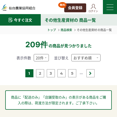
ログイン
その他生産資材
の 商品一覧
今すぐ注文
トップ
商品検索
その他生産資材
の商品一覧
209件
の商品が見つかりました
表示件数
並び替え
...
1
2
3
4
5
商品に「配送のみ」「店舗受取のみ」の表示がある商品をご購
入の際は、荷渡方法が限定されます。ご了承下さい。